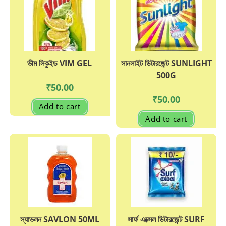
ভীম লিকুইড VIM GEL
সানলাইট ডিটারজেন্ট SUNLIGHT
500G
₹
50.00
₹
50.00
Add to cart
Add to cart
স্যাভলন SAVLON 50ML
সার্ফ এক্সেল ডিটারজেন্ট SURF