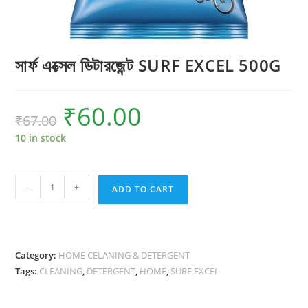
সার্ফ এক্সেল ডিটারজেন্ট SURF EXCEL 500G
₹
60.00
Original
Current
₹
67.00
price
price
was:
is:
₹67.00.
₹60.00.
10 in stock
সার্ফ
-
+
ADD TO CART
এক্সেল
ডিটারজেন্ট
SURF
EXCEL
Category:
HOME CELANING & DETERGENT
500G
Tags:
CLEANING
,
DETERGENT
,
HOME
,
SURF EXCEL
quantity