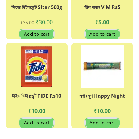
সিতার ডিটারজেন্ট Sitar 500g
ভীম সাবান VIM Rs5
Original
Current
₹
30.00
₹
5.00
₹
35.00
price
price
was:
is:
Add to cart
Add to cart
₹35.00.
₹30.00.
টাইড ডিটারজেন্ট TIDE Rs10
মশার ধূপ Happy Night
₹
10.00
₹
10.00
Add to cart
Add to cart