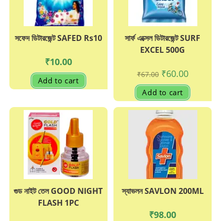
সফেদ ডিটারজেন্ট SAFED Rs10
সার্ফ এক্সেল ডিটারজেন্ট SURF
EXCEL 500G
₹
10.00
Original
Current
₹
60.00
₹
67.00
price
price
Add to cart
was:
is:
Add to cart
₹67.00.
₹60.00.
গুড নাইট তেল GOOD NIGHT
স্যাভলন SAVLON 200ML
FLASH 1PC
₹
98.00