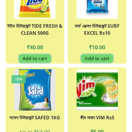
টাইড ডিটারজেন্ট TIDE FRESH &
সার্ফ এক্সেল ডিটারজেন্ট SURF
CLEAN 500G
EXCEL Rs10
₹
40.00
₹
10.00
Add to cart
Add to cart
15%
সফেদ ডিটারজেন্ট SAFED 1KG
ভীম সাবান VIM Rs5
Original
Current
₹
64.00
₹
5.00