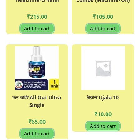
1Machine+3 Refill
Combo (Machine+Oil)
₹
215.00
₹
105.00
Add to cart
Add to cart
অল আউট All Out Ultra
উজালা Ujala 10
Single
₹
10.00
₹
65.00
Add to cart
Add to cart