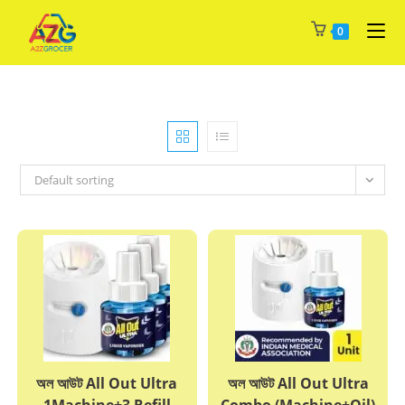
Skip
0
to
content
Default sorting
অল আউট All Out Ultra
অল আউট All Out Ultra