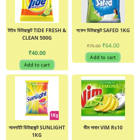
টাইড ডিটারজেন্ট TIDE FRESH &
সফেদ ডিটারজেন্ট SAFED 1KG
CLEAN 500G
Original
Current
₹
64.00
₹
75.00
price
price
₹
40.00
was:
is:
Add to cart
₹75.00.
₹64.00.
Add to cart
সানলাইট ডিটারজেন্ট SUNLIGHT
ভীম সাবান VIM Rs10
1KG