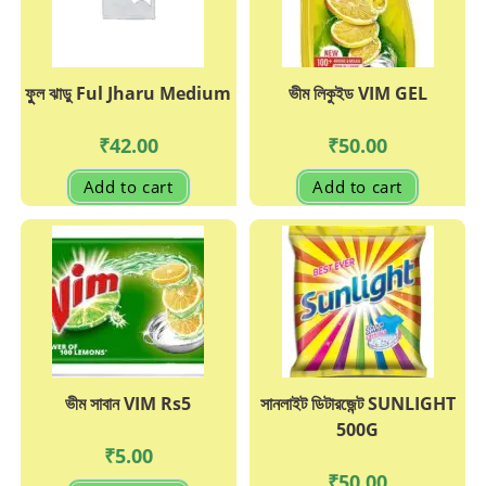
ফুুল ঝাড়ু Ful Jharu Medium
ভীম লিকুইড VIM GEL
₹
42.00
₹
50.00
Add to cart
Add to cart
ভীম সাবান VIM Rs5
সানলাইট ডিটারজেন্ট SUNLIGHT
500G
₹
5.00
₹
50.00