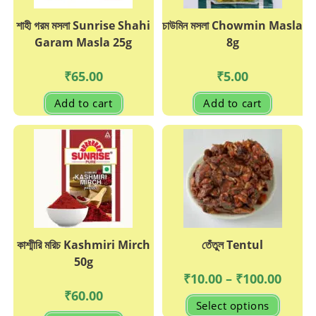
শাহী গরম মসলা Sunrise Shahi
চাউমিন মসলা Chowmin Masla
Garam Masla 25g
8g
₹
65.00
₹
5.00
Add to cart
Add to cart
কাশ্মীরি মরিচ Kashmiri Mirch
তেঁতুল Tentul
50g
Price
₹
10.00
–
₹
100.00
range:
₹
60.00
₹10.00
This
Select options
throug
produc
₹100.0