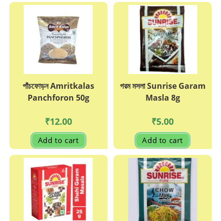
The
options
may
be
chosen
on
the
product
page
পাঁচফোড়ন Amritkalas
গরম মসলা Sunrise Garam
Panchforon 50g
Masla 8g
₹
12.00
₹
5.00
Add to cart
Add to cart