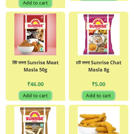
has
Add to cart
multipl
variant
The
options
may
be
chosen
on
the
produc
page
মিট মসলা Sunrise Meat
চাট মসলা Sunrise Chat
Masla 50g
Masla 8g
₹
46.00
₹
5.00
Add to cart
Add to cart