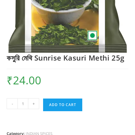
কসুুরি মেথি Sunrise Kasuri Methi 25g
₹
24.00
কসুুরি
-
+
ADD TO CART
মেথি
Sunrise
Kasuri
Methi
Category:
INDIAN SPICES