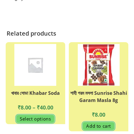
25g
quantity
Related products
খাবার সোডা Khabar Soda
শাহী গরম মসলা Sunrise Shahi
Garam Masla 8g
Price
₹
8.00
–
₹
40.00
range:
₹
8.00
₹8.00
This
Select options
through
product
₹40.00
has
Add to cart
multiple
variants.