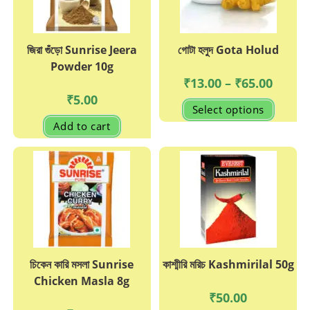
জিরা গুঁড়ো Sunrise Jeera
গোটা হলুদ Gota Holud
Powder 10g
Price
₹
13.00
–
₹
65.00
range:
₹
5.00
₹13.00
This
Select options
through
produc
₹65.00
has
Add to cart
multipl
variant
The
options
may
be
chosen
on
the
produc
page
চিকেন কারি মসলা Sunrise
কাশ্মীরি মরিচ Kashmirilal 50g
Chicken Masla 8g
₹
50.00