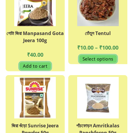
গোটা জিরা Manpasand Gota
তেঁতুল Tentul
Jeera 100g
Price
₹
10.00
–
₹
100.00
range:
₹
40.00
₹10.00
This
Select options
throug
produc
₹100.0
has
Add to cart
multipl
variant
The
options
may
be
chosen
on
the
produc
page
জিরা গুঁড়ো Sunrise Jeera
পাঁচফোড়ন Amritkalas
Powder 50g
Panchforon 50g