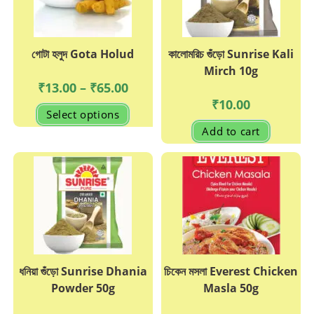
গোটা হলুদ Gota Holud
কালোমরিচ গুঁড়ো Sunrise Kali
Mirch 10g
Price
₹
13.00
–
₹
65.00
range:
₹
10.00
₹13.00
This
Select options
through
product
₹65.00
has
Add to cart
multiple
variants.
The
options
may
be
chosen
on
the
product
page
ধনিয়া গুঁড়ো Sunrise Dhania
চিকেন মসলা Everest Chicken
Powder 50g
Masla 50g