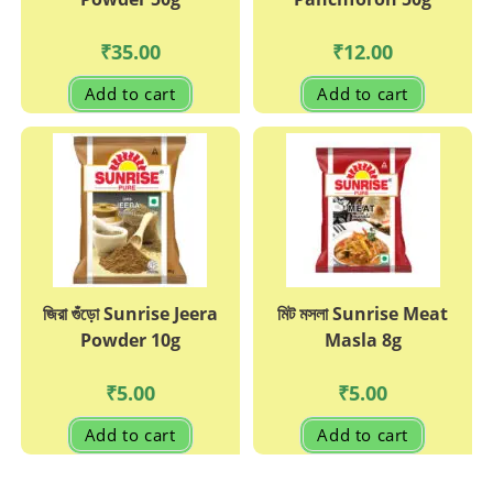
₹
35.00
₹
12.00
Add to cart
Add to cart
জিরা গুঁড়ো Sunrise Jeera
মিট মসলা Sunrise Meat
Powder 10g
Masla 8g
₹
5.00
₹
5.00
Add to cart
Add to cart