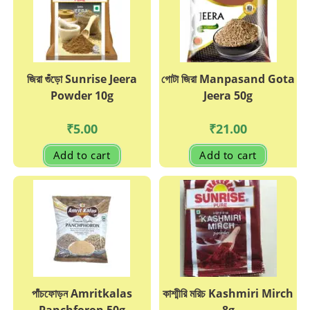
chosen
on
the
product
page
জিরা গুঁড়ো Sunrise Jeera
গোটা জিরা Manpasand Gota
Powder 10g
Jeera 50g
₹
5.00
₹
21.00
Add to cart
Add to cart
পাঁচফোড়ন Amritkalas
কাশ্মীরি মরিচ Kashmiri Mirch