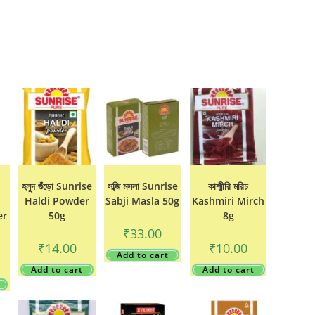
হলুুদ গুঁড়ো Sunrise
সব্জি মসলা Sunrise
কাশ্মীরি মরিচ
Haldi Powder
Sabji Masla 50g
Kashmiri Mirch
er
50g
8g
₹
33.00
₹
14.00
₹
10.00
Add to cart
Add to cart
Add to cart