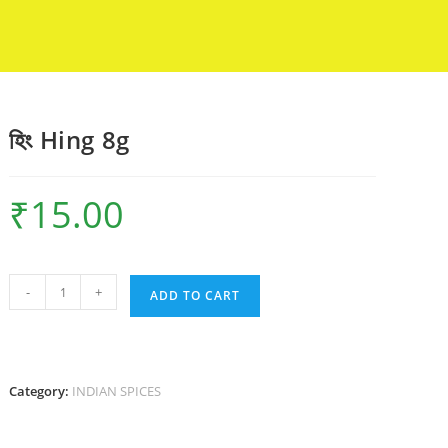
হিং Hing 8g
₹
15.00
হিং
-
+
ADD TO CART
Hing
8g
quantity
Category:
INDIAN SPICES