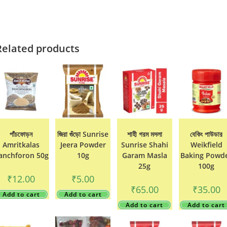
Related products
পাঁচফোড়ন
জিরা গুঁড়ো Sunrise
শাহী গরম মসলা
বেকিং পাউডার
Amritkalas
Jeera Powder
Sunrise Shahi
Weikfield
anchforon 50g
10g
Garam Masla
Baking Powd
25g
100g
₹
12.00
₹
5.00
₹
65.00
₹
35.00
Add to cart
Add to cart
Add to cart
Add to cart