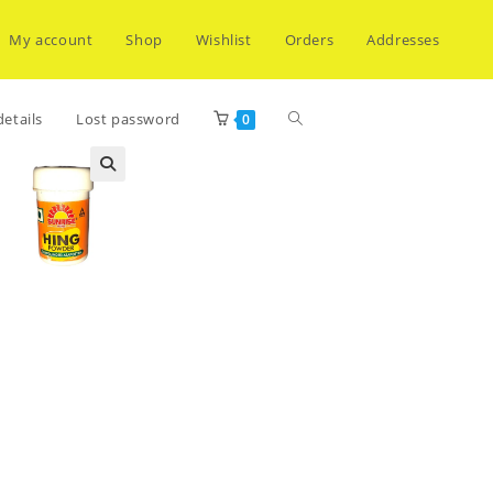
My account
Shop
Wishlist
Orders
Addresses
Toggle
etails
Lost password
0
website
search