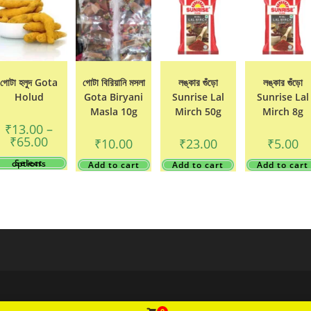
গোটা হলুদ Gota
গোটা বিরিয়ানি মসলা
লঙ্কার গুঁড়ো
লঙ্কার গুঁড়ো
Holud
Gota Biryani
Sunrise Lal
Sunrise Lal
Masla 10g
Mirch 50g
Mirch 8g
₹
13.00
–
Price
₹
65.00
₹
10.00
₹
23.00
₹
5.00
range:
₹13.00
This
Select options
Add to cart
Add to cart
Add to cart
through
product
₹65.00
has
multiple
variants.
The
options
may
be
chosen
on
the
product
page