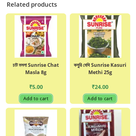
Related products
চাট মসলা Sunrise Chat
কসুুরি মেথি Sunrise Kasuri
Masla 8g
Methi 25g
₹
5.00
₹
24.00
Add to cart
Add to cart