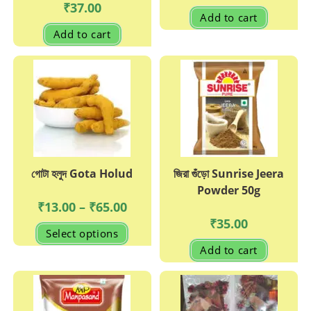
₹
37.00
Add to cart
Add to cart
গোটা হলুদ Gota Holud
জিরা গুঁড়ো Sunrise Jeera
Powder 50g
Price
₹
13.00
–
₹
65.00
range:
₹
35.00
₹13.00
This
Select options
through
product
₹65.00
has
Add to cart
multiple
variants.
The
options
may
be