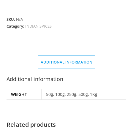
Shukno
Gota
Lanka
SKU:
N/A
quantity
Category:
INDIAN SPICES
ADDITIONAL INFORMATION
Additional information
WEIGHT
50g, 100g, 250g, 500g, 1Kg
Related products