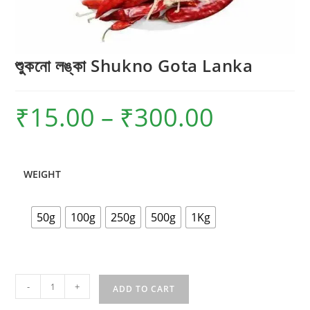
শুুকনো লঙ্কা Shukno Gota Lanka
₹
15.00
–
₹
300.00
Price
range:
₹15.00
through
₹300.00
WEIGHT
50g
100g
250g
500g
1Kg
শুুকনো
-
+
ADD TO CART
লঙ্কা