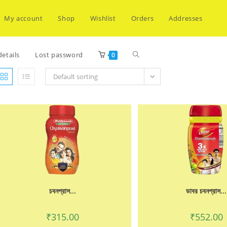
My account
Shop
Wishlist
Orders
Addresses
Toggle
etails
Lost password
0
Default sorting
website
search
চবনপ্রাস...
ডাবর চবনপ্রাস...
₹
315.00
₹
552.00